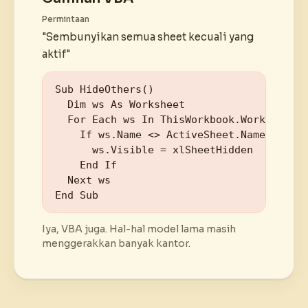
Permintaan
"Sembunyikan semua sheet kecuali yang
aktif"
Sub HideOthers()

  Dim ws As Worksheet

  For Each ws In ThisWorkbook.Worksheets

    If ws.Name <> ActiveSheet.Name Then

      ws.Visible = xlSheetHidden

    End If

  Next ws

End Sub
Iya, VBA juga. Hal-hal model lama masih
menggerakkan banyak kantor.