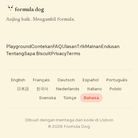
formula
.
dog
Anjing baik. Mengambil formula.
Playground
Contekan
FAQ
Ulasan
Trik
Mainan
Endusan
Tentang
Sapa Biscuit
Privacy
Terms
English
Français
Deutsch
Español
Português
日本語
한국어
Nederlands
Italiano
Polski
Svenska
Türkçe
Bahasa
Dibuat dengan mentega dan kode di Lisbon
© 2026 Formula Dog