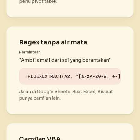
perlu pivot table.
Regex tanpa air mata
Permintaan
"Ambil email dari sel yang berantakan"
=REGEXEXTRACT(A2, "[a-zA-Z0-9._+-]+@[a-z
Jalan di Google Sheets. Buat Excel, Biscuit
punya camilan lain.
Camilan VBA